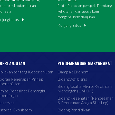
restorasi hutan-hutan
Fakta-fakta dan perspektif tentang
donesia
kehutanan dan upaya kami
mengenai keberlanjutan
njungi situs
Kunjungi situs
BERLANJUTAN
PENGEMBANGAN MASYARAKAT
bijakan tentang Keberlanjutan
Dampak Ekonomi
poran Penerapan Prinsip
Bidang Agribisnis
berlanjutan
Bidang Usaha Mikro, Kecil, dan
mite Penasihat Pemangku
Menengah (UMKM)
pentingan
Bidang Kesehatan (Pencegahan
nservasi
& Penurunan Angka Stunting)
storasi Ekosistem
Bidang Pendidikan