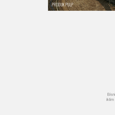
PRODUK PULP
Bisn
ikli