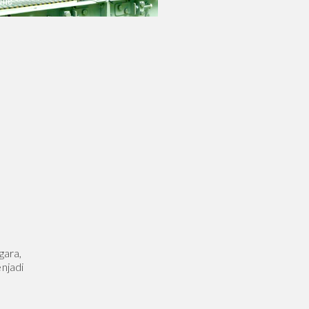
One
gara,
njadi