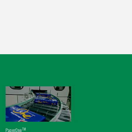
TM
PaperOne