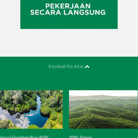
Kembali Ke Atas
torasi Ekosistem Riau (RER)
APRIL Dialog