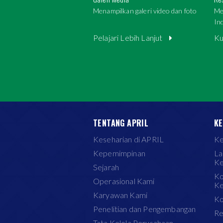
Menampilkan galeri video dan foto
Me
In
Pelajari Lebih Lanjut
Ku
TENTANG APRIL
KE
Keseharian di APRIL
Ke
Kepemimpinan
La
Ke
Sejarah
Ko
Operasional Kami
Ke
Karyawan Kami
Ko
Penelitian dan Pengembangan
Re
Tata Kelola Perusahaan