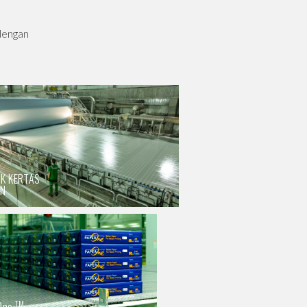
 dengan
K KERTAS
ON
TM