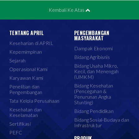
Kembali Ke Atas
TENTANG APRIL
PENGEMBANGAN
MASYARAKAT
Keseharian di APRIL
Dampak Ekonomi
Kepemimpinan
Bidang Agribisnis
Sejarah
Bidang Usaha Mikro,
Operasional Kami
Kecil, dan Menengah
(UMKM)
Karyawan Kami
Bidang Kesehatan
Penelitian dan
(Pencegahan &
Pengembangan
Penurunan Angka
Tata Kelola Perusahaan
Stunting)
Kesehatan dan
Bidang Pendidikan
Keselamatan
Bidang Sosial-Budaya dan
Sertifikasi
Infrastruktur
PEFC
PRODUK