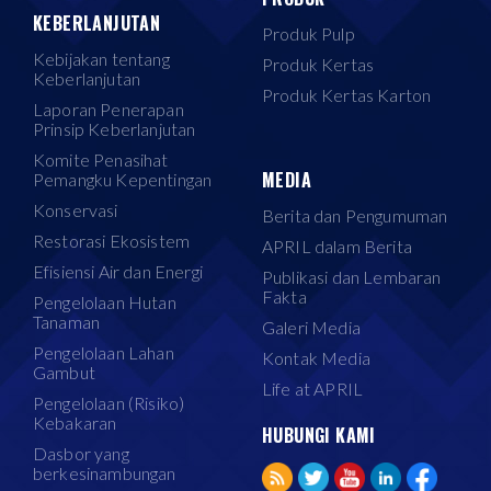
KEBERLANJUTAN
Produk Pulp
Kebijakan tentang
Produk Kertas
Keberlanjutan
Produk Kertas Karton
Laporan Penerapan
Prinsip Keberlanjutan
Komite Penasihat
MEDIA
Pemangku Kepentingan
Konservasi
Berita dan Pengumuman
Restorasi Ekosistem
APRIL dalam Berita
Efisiensi Air dan Energi
Publikasi dan Lembaran
Fakta
Pengelolaan Hutan
Tanaman
Galeri Media
Pengelolaan Lahan
Kontak Media
Gambut
Life at APRIL
Pengelolaan (Risiko)
Kebakaran
HUBUNGI KAMI
Dasbor yang
berkesinambungan