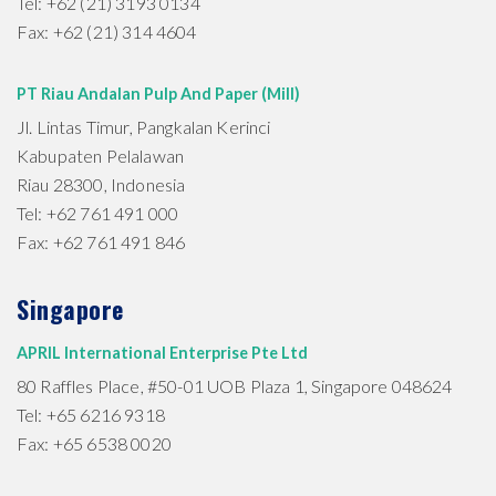
Tel: +62 (21) 3193 0134
Fax: +62 (21) 314 4604
PT Riau Andalan Pulp And Paper (Mill)
Jl. Lintas Timur, Pangkalan Kerinci
Kabupaten Pelalawan
Riau 28300, Indonesia
Tel: +62 761 491 000
Fax: +62 761 491 846
Singapore
APRIL International Enterprise Pte Ltd
80 Raffles Place, #50-01 UOB Plaza 1, Singapore 048624
Tel: +65 6216 9318
Fax: +65 6538 0020