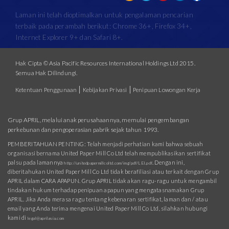
Laman ini telah dioptimalkan untuk pengalaman pencarian
terbaik pada perambah berikut: Chrome 36+, Firefox 34+,
Internet Explorer 9+ dan Safari 8+.
Hak Cipta © Asia Pacific Resources International Holdings Ltd 2015.
Semua Hak Dilindungi.
|
|
Ketentuan Penggunaan
Kebijakan Privasi
Penipuan Lowongan Kerja
Grup APRIL, melalui anak perusahaannya, memulai pengembangan
perkebunan dan pengoperasian pabrik sejak tahun 1993.
PEMBERITAHUAN PENTING: Telah menjadi perhatian kami bahwa sebuah
organisasi bernama United Paper Mill Co Ltd telah mempublikasikan sertifikat
palsu pada lamannya
. Dengan ini,
http://unitedpapermillcoltd.com/img/pdf/LEI.pdf
diberitahukan United Paper Mill Co Ltd tidak berafiliasi atau terkait dengan Grup
APRIL dalam CARA APAPUN. Grup APRIL tidak akan ragu-ragu untuk mengambil
tindakan hukum terhadap penipuan apapun yang mengatasnamakan Grup
APRIL. Jika Anda merasa ragu tentang kebenaran sertifikat, laman dan / atau
email yang Anda terima mengenai United Paper Mill Co Ltd, silahkan hubungi
kami di
legal@aprilasia.com