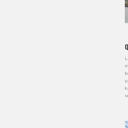
Q
L
m
b
y
k
s