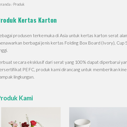
eranda
Produk
roduk Kertas Karton
ebagai produsen terkemuka di Asia untuk kertas karton serat al
enawarkan berbagai jenis kertas Folding Box Board (Ivory), Cup 
nggi.
erbuat secara eksklusif dari serat yang 100% dapat diperbarui y
ersertifikat PEFC, produk kami dirancang untuk memberikan kiner
ampak lingkungan.
Produk Kami