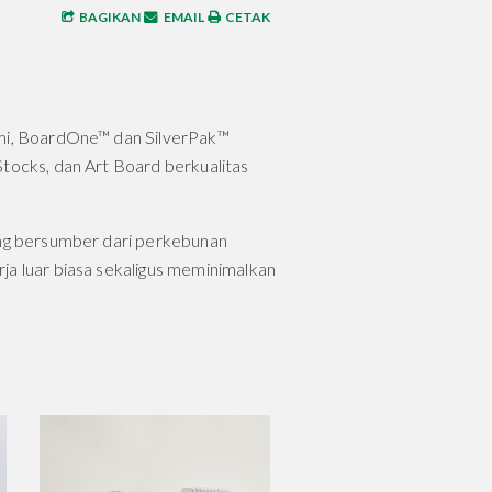
BAGIKAN
EMAIL
CETAK
ami, BoardOne™ dan SilverPak™
Stocks, dan Art Board berkualitas
ang bersumber dari perkebunan
ja luar biasa sekaligus meminimalkan