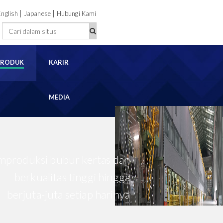
|
|
English
Japanese
Hubungi Kami
PRODUK
KARIR
MEDIA
produksi bubur kertas dan
berkualitas tinggi hingga
berjuta-juta setiap harinya