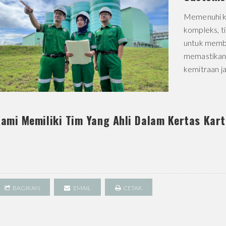
Memenuhi k
kompleks, t
untuk membe
memastikan 
kemitraan j
ami Memiliki Tim Yang Ahli Dalam Kertas Kar
BAGIKAN
EMAIL
CETAK