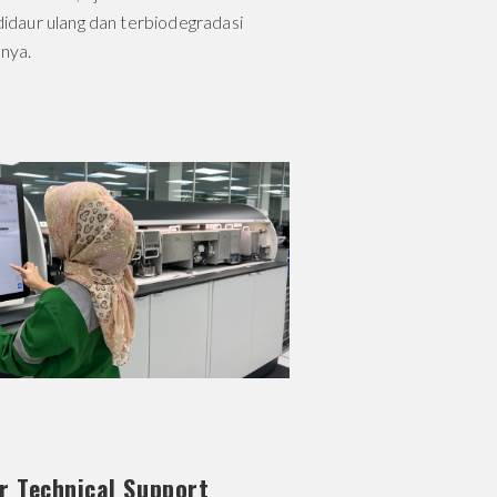
didaur ulang dan terbiodegradasi
nnya.
 Technical Support