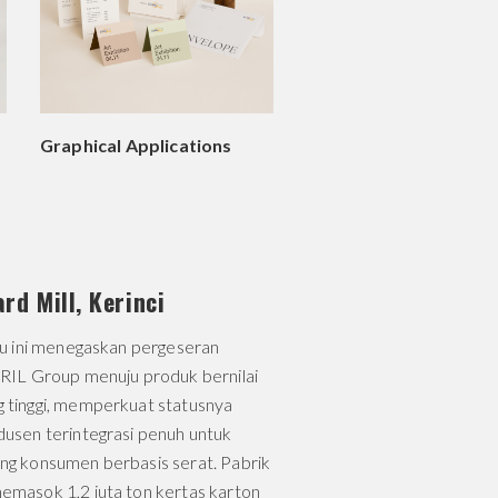
Graphical Applications
rd Mill, Kerinci
aru ini menegaskan pergeseran
PRIL Group menuju produk bernilai
 tinggi, memperkuat statusnya
dusen terintegrasi penuh untuk
ng konsumen berbasis serat. Pabrik
emasok 1,2 juta ton kertas karton