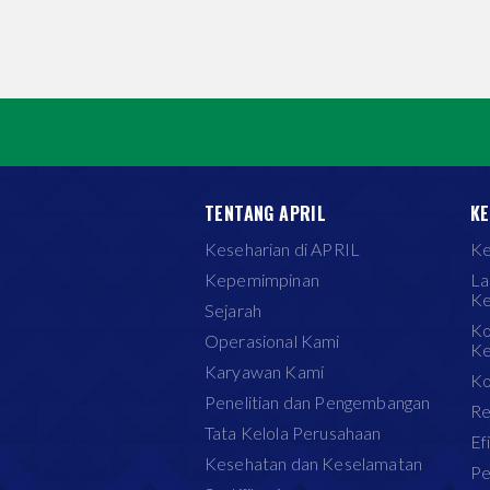
TENTANG APRIL
KE
Keseharian di APRIL
Ke
Kepemimpinan
La
Ke
Sejarah
Ko
Operasional Kami
Ke
Karyawan Kami
Ko
Penelitian dan Pengembangan
Re
Tata Kelola Perusahaan
Ef
Kesehatan dan Keselamatan
Pe