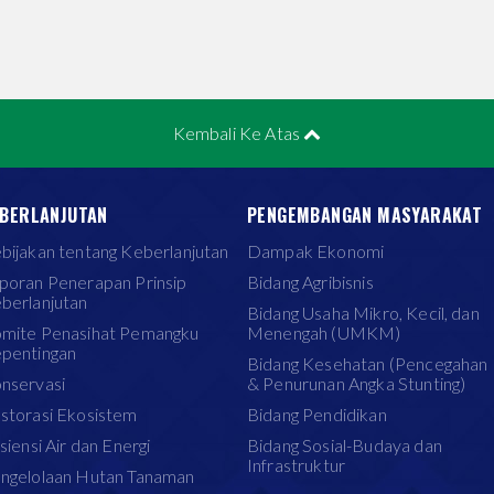
Kembali Ke Atas
BERLANJUTAN
PENGEMBANGAN MASYARAKAT
bijakan tentang Keberlanjutan
Dampak Ekonomi
poran Penerapan Prinsip
Bidang Agribisnis
berlanjutan
Bidang Usaha Mikro, Kecil, dan
mite Penasihat Pemangku
Menengah (UMKM)
pentingan
Bidang Kesehatan (Pencegahan
nservasi
& Penurunan Angka Stunting)
storasi Ekosistem
Bidang Pendidikan
isiensi Air dan Energi
Bidang Sosial-Budaya dan
Infrastruktur
ngelolaan Hutan Tanaman