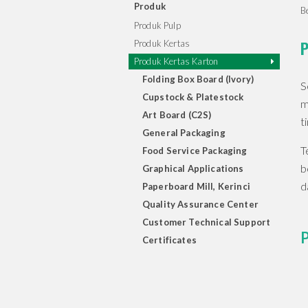
Produk
B
Produk Pulp
P
Produk Kertas
Produk Kertas Karton
Folding Box Board (Ivory)
S
Cupstock & Platestock
m
Art Board (C2S)
ti
General Packaging
T
Food Service Packaging
b
Graphical Applications
d
Paperboard Mill, Kerinci
Quality Assurance Center
Customer Technical Support
Certificates