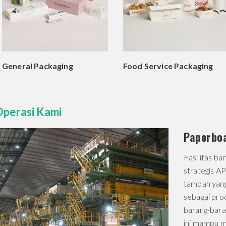
General Packaging
Food Service Packaging
Operasi Kami
Paperboa
Fasilitas b
strategis A
tambah yang
sebagai pro
barang-bara
ini mampu m