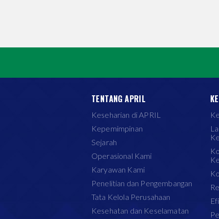
TENTANG APRIL
KE
Keseharian di APRIL
Ke
Kepemimpinan
La
Ke
Sejarah
Ko
Operasional Kami
Ke
Karyawan Kami
Ko
Penelitian dan Pengembangan
Re
Tata Kelola Perusahaan
Ef
Kesehatan dan Keselamatan
Pe