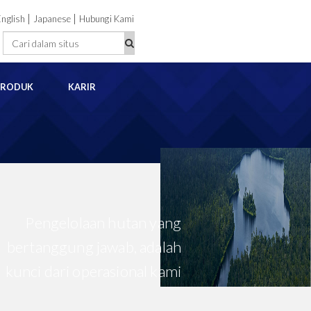
|
|
English
Japanese
Hubungi Kami
PRODUK
KARIR
Pengelolaan hutan yang
bertanggung jawab, adalah
kunci dari operasional kami