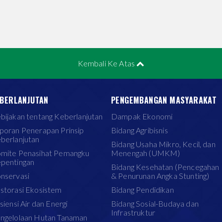
Kembali Ke Atas
BERLANJUTAN
PENGEMBANGAN MASYARAKAT
bijakan tentang Keberlanjutan
Dampak Ekonomi
poran Penerapan Prinsip
Bidang Agribisnis
berlanjutan
Bidang Usaha Mikro, Kecil, dan
mite Penasihat Pemangku
Menengah (UMKM)
pentingan
Bidang Kesehatan (Pencegahan
nservasi
& Penurunan Angka Stunting)
storasi Ekosistem
Bidang Pendidikan
isiensi Air dan Energi
Bidang Sosial-Budaya dan
Infrastruktur
ngelolaan Hutan Tanaman