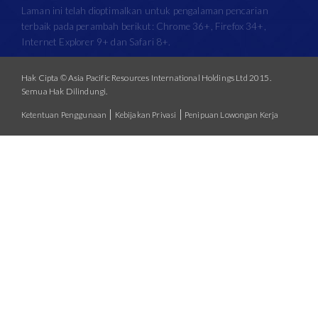
Laman ini telah dioptimalkan untuk pengalaman pencarian
terbaik pada perambah berikut: Chrome 36+, Firefox 34+,
Internet Explorer 9+ dan Safari 8+.
Hak Cipta © Asia Pacific Resources International Holdings Ltd 2015.
Semua Hak Dilindungi.
|
|
Ketentuan Penggunaan
Kebijakan Privasi
Penipuan Lowongan Kerja
Grup APRIL, melalui anak perusahaannya, memulai pengembangan
perkebunan dan pengoperasian pabrik sejak tahun 1993.
PEMBERITAHUAN PENTING: Telah menjadi perhatian kami bahwa sebuah
organisasi bernama United Paper Mill Co Ltd telah mempublikasikan sertifikat
palsu pada lamannya
. Dengan ini,
http://unitedpapermillcoltd.com/img/pdf/LEI.pdf
diberitahukan United Paper Mill Co Ltd tidak berafiliasi atau terkait dengan Grup
APRIL dalam CARA APAPUN. Grup APRIL tidak akan ragu-ragu untuk mengambil
tindakan hukum terhadap penipuan apapun yang mengatasnamakan Grup
APRIL. Jika Anda merasa ragu tentang kebenaran sertifikat, laman dan / atau
email yang Anda terima mengenai United Paper Mill Co Ltd, silahkan hubungi
kami di
legal@aprilasia.com