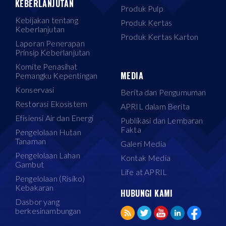
KEBERLANJUTAN
Produk Pulp
Kebijakan tentang
Produk Kertas
Keberlanjutan
Produk Kertas Karton
Laporan Penerapan
Prinsip Keberlanjutan
Komite Penasihat
MEDIA
Pemangku Kepentingan
Konservasi
Berita dan Pengumuman
Restorasi Ekosistem
APRIL dalam Berita
Efisiensi Air dan Energi
Publikasi dan Lembaran
Fakta
Pengelolaan Hutan
Tanaman
Galeri Media
Pengelolaan Lahan
Kontak Media
Gambut
Life at APRIL
Pengelolaan (Risiko)
Kebakaran
HUBUNGI KAMI
Dasbor yang
berkesinambungan