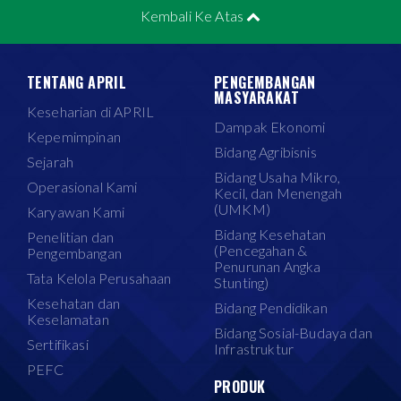
Kembali Ke Atas
TENTANG APRIL
PENGEMBANGAN
MASYARAKAT
Keseharian di APRIL
Dampak Ekonomi
Kepemimpinan
Bidang Agribisnis
Sejarah
Bidang Usaha Mikro,
Operasional Kami
Kecil, dan Menengah
(UMKM)
Karyawan Kami
Bidang Kesehatan
Penelitian dan
(Pencegahan &
Pengembangan
Penurunan Angka
Tata Kelola Perusahaan
Stunting)
Kesehatan dan
Bidang Pendidikan
Keselamatan
Bidang Sosial-Budaya dan
Sertifikasi
Infrastruktur
PEFC
PRODUK