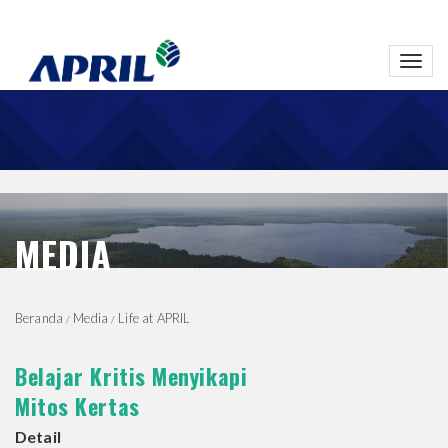
Toggl
navig
MEDIA
Beranda
Media
Life at APRIL
Belajar Kritis Menyikapi
Mitos Kertas
Detail