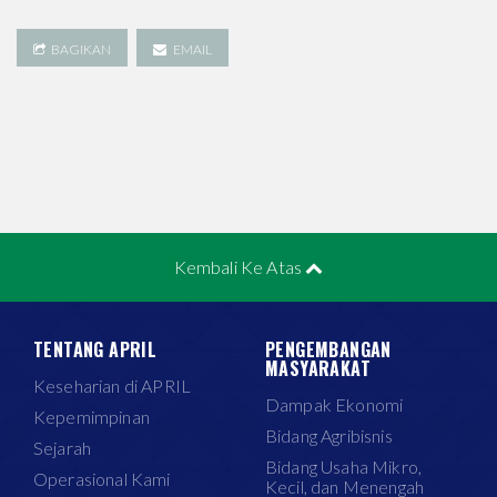
BAGIKAN
EMAIL
Kembali Ke Atas
TENTANG APRIL
PENGEMBANGAN
MASYARAKAT
Keseharian di APRIL
Dampak Ekonomi
Kepemimpinan
Bidang Agribisnis
Sejarah
Bidang Usaha Mikro,
Operasional Kami
Kecil, dan Menengah