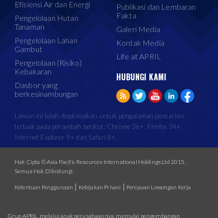
Efisiensi Air dan Energi
Publikasi dan Lembaran
Fakta
Pengelolaan Hutan
Tanaman
Galeri Media
Pengelolaan Lahan
Kontak Media
Gambut
Life at APRIL
Pengelolaan (Risiko)
Kebakaran
HUBUNGI KAMI
Dasbor yang
berkesinambungan
Laman ini telah dioptimalkan untuk pengalaman pencarian
terbaik pada perambah berikut: Chrome 36+, Firefox 34+,
Internet Explorer 9+ dan Safari 8+.
Hak Cipta © Asia Pacific Resources International Holdings Ltd 2015.
Semua Hak Dilindungi.
|
|
Ketentuan Penggunaan
Kebijakan Privasi
Penipuan Lowongan Kerja
Grup APRIL, melalui anak perusahaannya, memulai pengembangan