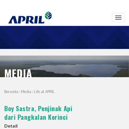
Toggl
navig
MEDIA
Beranda
Media
Life at APRIL
Boy Sastra, Penjinak Api
dari Pangkalan Kerinci
Detail