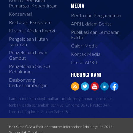
Komite Penasihat
MEDIA
Pemangku Kepentingan
Konservasi
Berita dan Pengumuman
Restorasi Ekosistem
APRIL dalam Berita
Efisiensi Air dan Energi
Publikasi dan Lembaran
Fakta
Pengelolaan Hutan
Tanaman
Galeri Media
Pengelolaan Lahan
Kontak Media
Gambut
Life at APRIL
Pengelolaan (Risiko)
Kebakaran
HUBUNGI KAMI
Dasbor yang
berkesinambungan
Laman ini telah dioptimalkan untuk pengalaman pencarian
terbaik pada perambah berikut: Chrome 36+, Firefox 34+,
Internet Explorer 9+ dan Safari 8+.
Hak Cipta © Asia Pacific Resources International Holdings Ltd 2015.
Semua Hak Dilindungi.