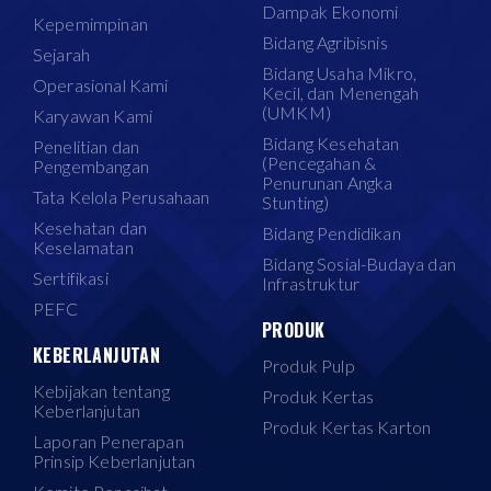
Dampak Ekonomi
Kepemimpinan
Bidang Agribisnis
Sejarah
Bidang Usaha Mikro,
Operasional Kami
Kecil, dan Menengah
(UMKM)
Karyawan Kami
Bidang Kesehatan
Penelitian dan
(Pencegahan &
Pengembangan
Penurunan Angka
Tata Kelola Perusahaan
Stunting)
Kesehatan dan
Bidang Pendidikan
Keselamatan
Bidang Sosial-Budaya dan
Sertifikasi
Infrastruktur
PEFC
PRODUK
KEBERLANJUTAN
Produk Pulp
Kebijakan tentang
Produk Kertas
Keberlanjutan
Produk Kertas Karton
Laporan Penerapan
Prinsip Keberlanjutan