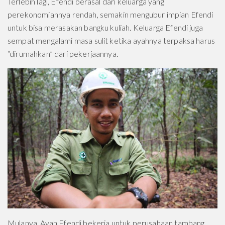
Terlebih lagi, Efendi berasal dari keluarga yang
perekonomiannya rendah, semakin mengubur impian Efendi
untuk bisa merasakan bangku kuliah. Keluarga Efendi juga
sempat mengalami masa sulit ketika ayahnya terpaksa harus
“dirumahkan” dari pekerjaannya.
Mulanya, Ayah Efendi bekerja untuk perusahaan tambang