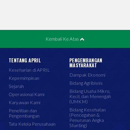
Kembali Ke Atas
TENTANG APRIL
PENGEMBANGAN
MASYARAKAT
Keseharian di APRIL
Dampak Ekonomi
Kepemimpinan
Bidang Agribisnis
Sejarah
Bidang Usaha Mikro,
Operasional Kami
Kecil, dan Menengah
(UMKM)
Karyawan Kami
Bidang Kesehatan
Penelitian dan
(Pencegahan &
Pengembangan
Penurunan Angka
Tata Kelola Perusahaan
Stunting)