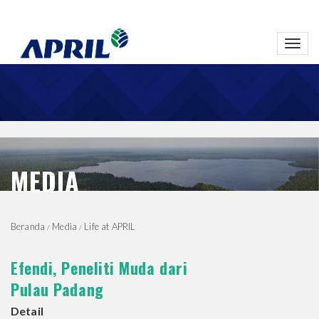
Toggl
navig
MEDIA
Beranda
Media
Life at APRIL
Efendi, Peneliti Muda dari
Pulau Padang
Detail