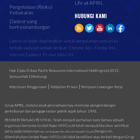
Life at APRIL
Pengelolaan (Risiko)
Kebakaran
HUBUNGI KAMI
Dasbor yang
berkesinambungan
Laman ini telah dioptimalkan untuk pengalaman pencarian
terbaik pada perambah berikut: Chrome 36+, Firefox 34+,
Internet Explorer 9+ dan Safari 8+.
Hak Cipta © Asia Pacific Resources International Holdings Ltd 2015.
Semua Hak Dilindungi.
|
|
Ketentuan Penggunaan
Kebijakan Privasi
Penipuan Lowongan Kerja
Grup APRIL, melalui anak perusahaannya, memulai pengembangan
perkebunan dan pengoperasian pabrik sejak tahun 1993.
PEMBERITAHUAN PENTING: Telah menjadi perhatian kami bahwa sebuah
organisasi bernama United Paper Mill Co Ltd telah mempublikasikan sertifikat
palsu pada lamannya
. Dengan ini,
http://unitedpapermillcoltd.com/img/pdf/LEI.pdf
diberitahukan United Paper Mill Co Ltd tidak berafiliasi atau terkait dengan Grup