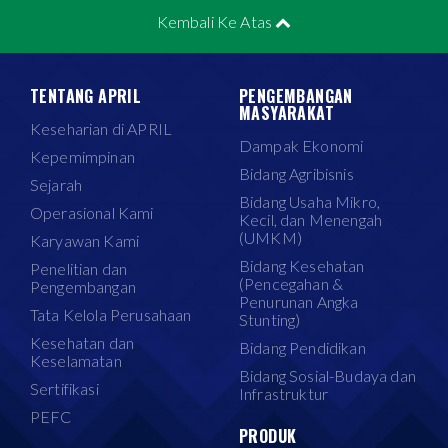
Kembali Ke Atas
TENTANG APRIL
PENGEMBANGAN
MASYARAKAT
Keseharian di APRIL
Dampak Ekonomi
Kepemimpinan
Bidang Agribisnis
Sejarah
Bidang Usaha Mikro,
Operasional Kami
Kecil, dan Menengah
(UMKM)
Karyawan Kami
Bidang Kesehatan
Penelitian dan
(Pencegahan &
Pengembangan
Penurunan Angka
Tata Kelola Perusahaan
Stunting)
Kesehatan dan
Bidang Pendidikan
Keselamatan
Bidang Sosial-Budaya dan
Sertifikasi
Infrastruktur
PEFC
PRODUK