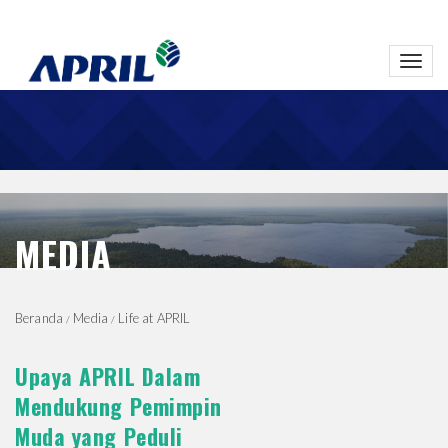
Toggl
navig
MEDIA
Beranda
Media
Life at APRIL
Upaya APRIL Dalam
Mendukung Pemimpin
Muda yang Peduli