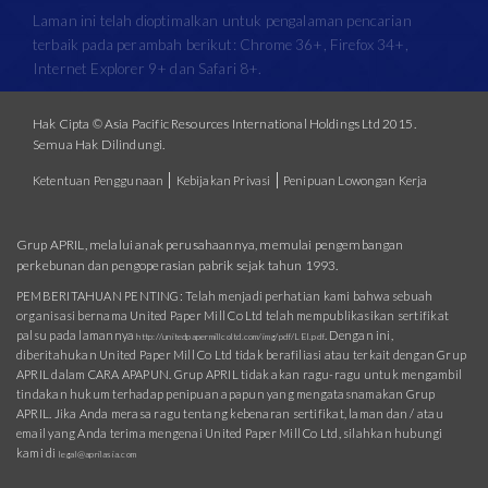
Laman ini telah dioptimalkan untuk pengalaman pencarian
terbaik pada perambah berikut: Chrome 36+, Firefox 34+,
Internet Explorer 9+ dan Safari 8+.
Hak Cipta © Asia Pacific Resources International Holdings Ltd 2015.
Semua Hak Dilindungi.
|
|
Ketentuan Penggunaan
Kebijakan Privasi
Penipuan Lowongan Kerja
Grup APRIL, melalui anak perusahaannya, memulai pengembangan
perkebunan dan pengoperasian pabrik sejak tahun 1993.
PEMBERITAHUAN PENTING: Telah menjadi perhatian kami bahwa sebuah
organisasi bernama United Paper Mill Co Ltd telah mempublikasikan sertifikat
palsu pada lamannya
. Dengan ini,
http://unitedpapermillcoltd.com/img/pdf/LEI.pdf
diberitahukan United Paper Mill Co Ltd tidak berafiliasi atau terkait dengan Grup
APRIL dalam CARA APAPUN. Grup APRIL tidak akan ragu-ragu untuk mengambil
tindakan hukum terhadap penipuan apapun yang mengatasnamakan Grup
APRIL. Jika Anda merasa ragu tentang kebenaran sertifikat, laman dan / atau
email yang Anda terima mengenai United Paper Mill Co Ltd, silahkan hubungi
kami di
legal@aprilasia.com