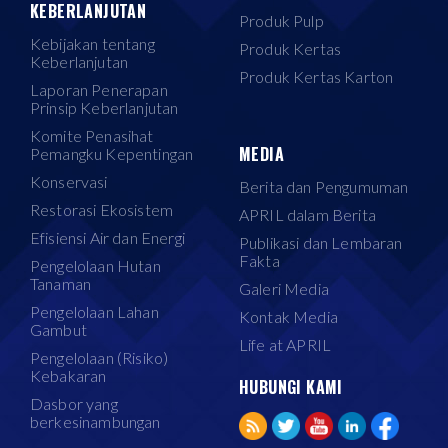
KEBERLANJUTAN
Produk Pulp
Kebijakan tentang
Produk Kertas
Keberlanjutan
Produk Kertas Karton
Laporan Penerapan
Prinsip Keberlanjutan
Komite Penasihat
MEDIA
Pemangku Kepentingan
Konservasi
Berita dan Pengumuman
Restorasi Ekosistem
APRIL dalam Berita
Efisiensi Air dan Energi
Publikasi dan Lembaran
Fakta
Pengelolaan Hutan
Tanaman
Galeri Media
Pengelolaan Lahan
Kontak Media
Gambut
Life at APRIL
Pengelolaan (Risiko)
Kebakaran
HUBUNGI KAMI
Dasbor yang
berkesinambungan