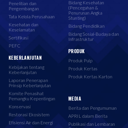
Bidang Kesehatan
Penelitian dan
(Pencegahan &
Pengembangan
Penurunan Angka
Tata Kelola Perusahaan
Stunting)
Kesehatan dan
Bidang Pendidikan
Keselamatan
Bidang Sosial-Budaya dan
Sertifikasi
Infrastruktur
PEFC
PRODUK
KEBERLANJUTAN
Produk Pulp
Kebijakan tentang
Produk Kertas
Keberlanjutan
Produk Kertas Karton
Laporan Penerapan
Prinsip Keberlanjutan
Komite Penasihat
MEDIA
Pemangku Kepentingan
Konservasi
Berita dan Pengumuman
Restorasi Ekosistem
APRIL dalam Berita
Efisiensi Air dan Energi
Publikasi dan Lembaran