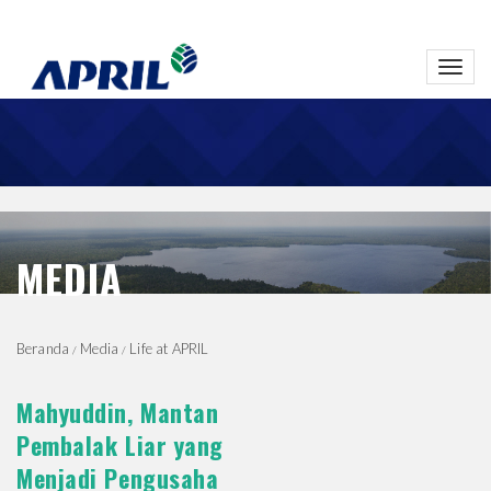
Toggl
navig
MEDIA
Beranda
Media
Life at APRIL
Mahyuddin, Mantan
Pembalak Liar yang
Menjadi Pengusaha