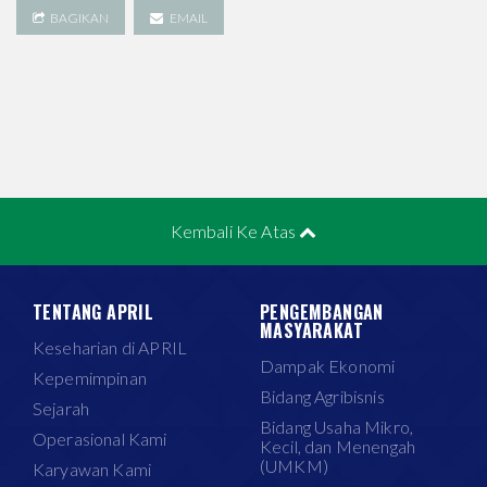
BAGIKAN
EMAIL
Kembali Ke Atas
TENTANG APRIL
PENGEMBANGAN
MASYARAKAT
Keseharian di APRIL
Dampak Ekonomi
Kepemimpinan
Bidang Agribisnis
Sejarah
Bidang Usaha Mikro,
Operasional Kami
Kecil, dan Menengah
(UMKM)
Karyawan Kami