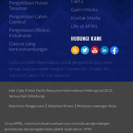
Fakta
Pengelolaan Hutan
Tanaman
Galeri Media
Pengelolaan Lahan
Kontak Media
Gambut
Life at APRIL
Pengelolaan (Risiko)
Kebakaran
HUBUNGI KAMI
Dasbor yang
berkesinambungan
Laman ini telah dioptimalkan untuk pengalaman pencarian
terbaik pada perambah berikut: Chrome 36+, Firefox 34+,
Internet Explorer 9+ dan Safari 8+.
Hak Cipta © Asia Pacific Resources International Holdings Ltd 2015.
Semua Hak Dilindungi.
|
|
Ketentuan Penggunaan
Kebijakan Privasi
Penipuan Lowongan Kerja
Grup APRIL, melalui anak perusahaannya, memulai pengembangan
perkebunan dan pengoperasian pabrik sejak tahun 1993.