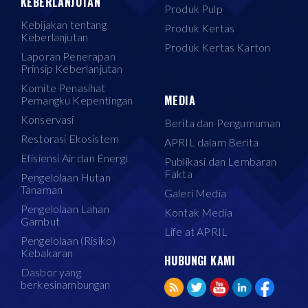
KEBERLANJUTAN
Produk Pulp
Kebijakan tentang
Produk Kertas
Keberlanjutan
Produk Kertas Karton
Laporan Penerapan
Prinsip Keberlanjutan
Komite Penasihat
MEDIA
Pemangku Kepentingan
Konservasi
Berita dan Pengumuman
Restorasi Ekosistem
APRIL dalam Berita
Efisiensi Air dan Energi
Publikasi dan Lembaran
Fakta
Pengelolaan Hutan
Tanaman
Galeri Media
Pengelolaan Lahan
Kontak Media
Gambut
Life at APRIL
Pengelolaan (Risiko)
Kebakaran
HUBUNGI KAMI
Dasbor yang
berkesinambungan