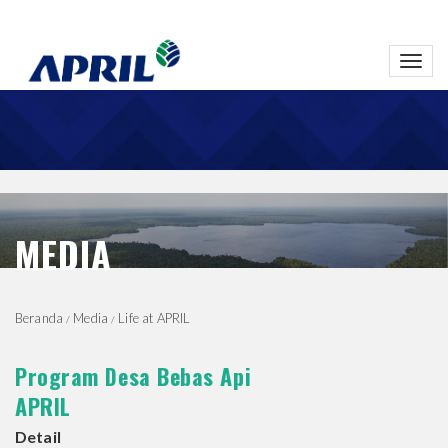
Toggl
navig
MEDIA
Beranda
Media
Life at APRIL
Program Desa Bebas Api
APRIL
Detail