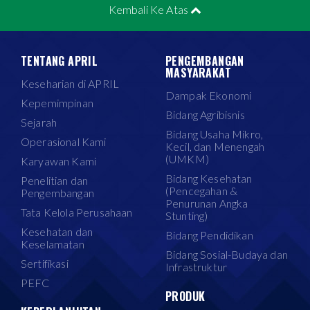
Kembali Ke Atas
TENTANG APRIL
PENGEMBANGAN
MASYARAKAT
Keseharian di APRIL
Dampak Ekonomi
Kepemimpinan
Bidang Agribisnis
Sejarah
Bidang Usaha Mikro,
Operasional Kami
Kecil, dan Menengah
(UMKM)
Karyawan Kami
Bidang Kesehatan
Penelitian dan
(Pencegahan &
Pengembangan
Penurunan Angka
Tata Kelola Perusahaan
Stunting)
Kesehatan dan
Bidang Pendidikan
Keselamatan
Bidang Sosial-Budaya dan
Sertifikasi
Infrastruktur
PEFC
PRODUK