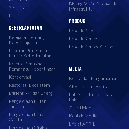
Bidang Sosial-Budaya dan
Sertifikasi
Infrastruktur
PEFC
PRODUK
KEBERLANJUTAN
Produk Pulp
Kebijakan tentang
Produk Kertas
Keberlanjutan
Produk Kertas Karton
Laporan Penerapan
Prinsip Keberlanjutan
Komite Penasihat
MEDIA
Pemangku Kepentingan
Konservasi
Berita dan Pengumuman
Restorasi Ekosistem
APRIL dalam Berita
Efisiensi Air dan Energi
Publikasi dan Lembaran
Fakta
Pengelolaan Hutan
Tanaman
Galeri Media
Pengelolaan Lahan
Kontak Media
Gambut
Life at APRIL
Pengelolaan (Risiko)