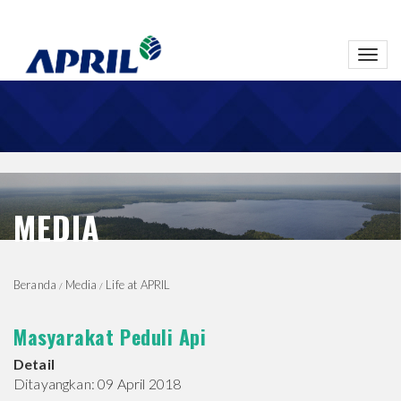
Toggl
navig
MEDIA
Beranda
Media
Life at APRIL
Masyarakat Peduli Api
Detail
Ditayangkan: 09 April 2018