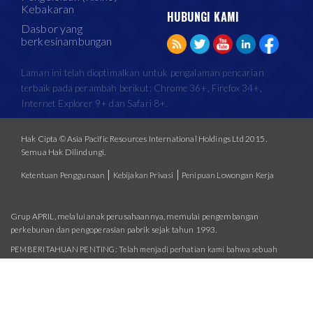
Kebakaran
HUBUNGI KAMI
Dasbor yang
berkesinambungan
Laman ini telah dioptimalkan untuk pengalaman pencarian
terbaik pada perambah berikut: Chrome 36+, Firefox 34+,
Internet Explorer 9+ dan Safari 8+.
Hak Cipta © Asia Pacific Resources International Holdings Ltd 2015.
Semua Hak Dilindungi.
|
|
Ketentuan Penggunaan
Kebijakan Privasi
Penipuan Lowongan Kerja
Grup APRIL, melalui anak perusahaannya, memulai pengembangan
perkebunan dan pengoperasian pabrik sejak tahun 1993.
PEMBERITAHUAN PENTING: Telah menjadi perhatian kami bahwa sebuah
organisasi bernama United Paper Mill Co Ltd telah mempublikasikan sertifikat
palsu pada lamannya
. Dengan ini,
http://unitedpapermillcoltd.com/img/pdf/LEI.pdf
diberitahukan United Paper Mill Co Ltd tidak berafiliasi atau terkait dengan Grup
APRIL dalam CARA APAPUN. Grup APRIL tidak akan ragu-ragu untuk mengambil
tindakan hukum terhadap penipuan apapun yang mengatasnamakan Grup