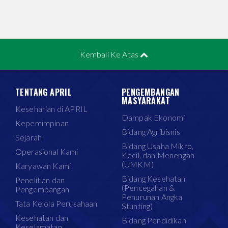
Kembali Ke Atas
TENTANG APRIL
PENGEMBANGAN
MASYARAKAT
Keseharian di APRIL
Dampak Ekonomi
Kepemimpinan
Bidang Agribisnis
Sejarah
Bidang Usaha Mikro,
Operasional Kami
Kecil, dan Menengah
(UMKM)
Karyawan Kami
Bidang Kesehatan
Penelitian dan
(Pencegahan &
Pengembangan
Penurunan Angka
Tata Kelola Perusahaan
Stunting)
Kesehatan dan
Bidang Pendidikan
Keselamatan