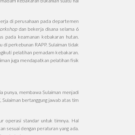
madam kebakaran bukanlah suatu hal
ekerja di perusahaan pada departemen
orkshop
dan bekerja disana selama 6
us pada keamanan kebakaran hutan.
 di perkebunan RAPP. Sulaiman tidak
ngikuti pelatihan pemadam kebakaran.
man juga mendapatkan pelatihan fisik
a punya, membawa Sulaiman menjadi
 Sulaiman bertanggung jawab atas tim
r operasi standar untuk timnya. Hal
n sesuai dengan peraturan yang ada.