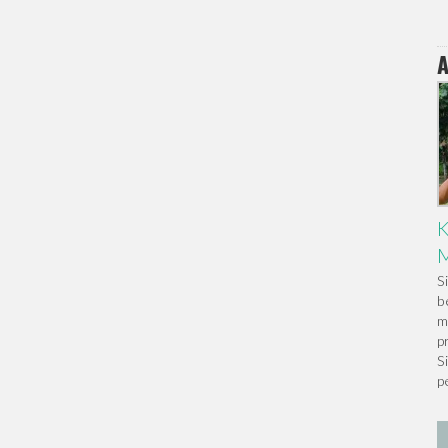
A
K
M
S
b
m
p
S
p