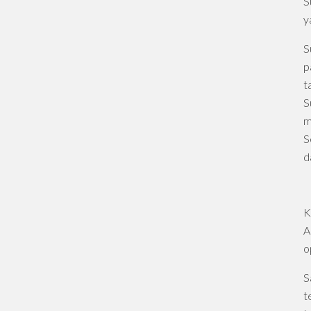
S
y
S
p
t
S
m
S
d
K
A
o
S
t