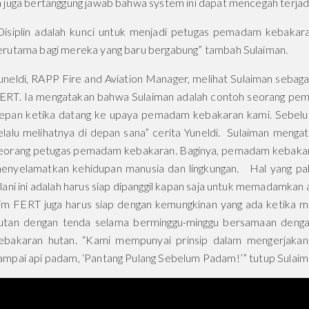
a juga bertanggung jawab bahwa system ini dapat mencegah terja
Disiplin adalah kunci untuk menjadi petugas pemadam kebakara
erutama bagi mereka yang baru bergabung” tambah Sulaiman.
uneldi, RAPP Fire and Aviation Manager, melihat Sulaiman sebaga
ERT. Ia mengatakan bahwa Sulaiman adalah contoh seorang pemim
epan ketika datang ke upaya pemadam kebakaran kami. Sebelu
elalu melihatnya di depan sana” cerita Yuneldi. Sulaiman menga
eorang petugas pemadam kebakaran. Baginya, pemadam kebakara
enyelamatkan kehidupan manusia dan lingkungan. Hal yang pali
alani ini adalah harus siap dipanggil kapan saja untuk memadamkan a
im FERT juga harus siap dengan kemungkinan yang ada ketika men
utan dengan tenda selama berminggu-minggu bersamaan den
ebakaran hutan. “Kami mempunyai prinsip dalam mengerjakan 
ampai api padam, ‘Pantang Pulang Sebelum Padam!’” tutup Sulaim