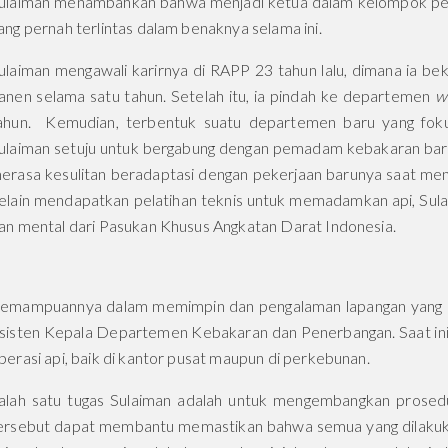
ulaiman menambahkan bahwa menjadi ketua dalam kelompok pe
ang pernah terlintas dalam benaknya selama ini.
ulaiman mengawali karirnya di RAPP 23 tahun lalu, dimana ia b
anen selama satu tahun. Setelah itu, ia pindah ke departemen
w
ahun. Kemudian, terbentuk suatu departemen baru yang fok
ulaiman setuju untuk bergabung dengan pemadam kebakaran baru
erasa kesulitan beradaptasi dengan pekerjaan barunya saat me
elain mendapatkan pelatihan teknis untuk memadamkan api, Sulai
an mental dari Pasukan Khusus Angkatan Darat Indonesia.
emampuannya dalam memimpin dan pengalaman lapangan yang i
sisten Kepala Departemen Kebakaran dan Penerbangan. Saat ini,
perasi api, baik di kantor pusat maupun di perkebunan.
alah satu tugas Sulaiman adalah untuk mengembangkan prosedu
ersebut dapat membantu memastikan bahwa semua yang dilakuka