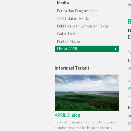
Media
B
Berita dan Pengumuman
APRIL dalam Berita
B
Publikasi dan Lembaran Fakta
D
Galeri Media
D
Kontak Media
Life at APRIL
T
t
k
Informasi Terkait
S
a
b
M
u
APRIL Dialog
Fakta dan perspektif tentang kehutanan
s
di Indonesia serta berbagai kegiatan &