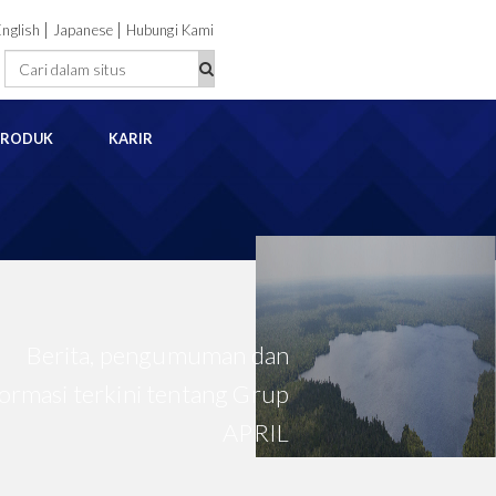
|
|
English
Japanese
Hubungi Kami
PRODUK
KARIR
Berita, pengumuman dan
formasi terkini tentang Grup
APRIL