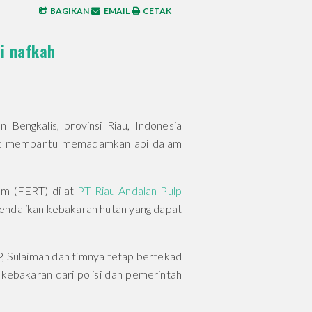
BAGIKAN
EMAIL
CETAK
i nafkah
 Bengkalis, provinsi Riau, Indonesia
 ikut membantu memadamkan api dalam
am (FERT) di at
PT Riau Andalan Pulp
endalikan kebakaran hutan yang dapat
P, Sulaiman dan timnya tetap bertekad
akaran dari polisi dan pemerintah