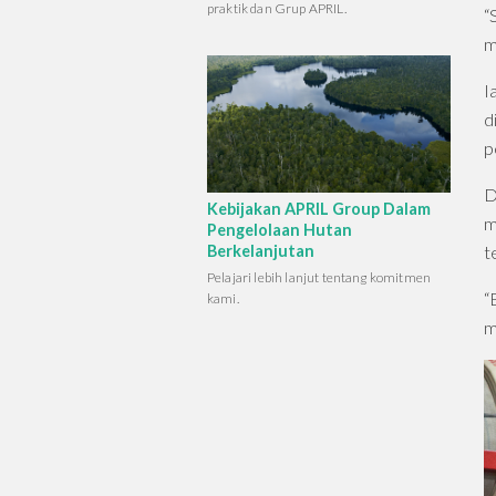
praktik dan Grup APRIL.
“
m
I
d
p
D
Kebijakan APRIL Group Dalam
m
Pengelolaan Hutan
Berkelanjutan
t
Pelajari lebih lanjut tentang komitmen
“
kami.
m