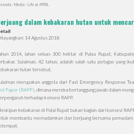
eranda
Media
Life at APRIL
erjuang dalam kebakaran hutan untuk mencar
etail
itayangkan: 14 Agustus 2018
ahun 2014, lahan seluas 300 hektar di Pulau Rupat, Kabupaten
erbakar. Sulaiman, 42 tahun, adalah salah satu petugas yang
ebakaran hutan tersebut.
ulaiman merupakan anggota dari Fast Emergency Response Te
nd Paper (RAPP)
, dimana mereka bertanggung jawab dalam meng
erpengaruh terhadap konsesi RAPP.
eskipun kebakaran di Pulai Rupat bukan bagian dari konsesi RAP
ntuk membantu memadamkan dan berjuang bersama pemadam keb
etempat.