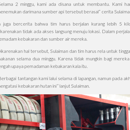
Selama 2 minggu, kami ada disana untuk membantu. Kami har
enemukan darimana sumber api tersebut berasal” cerita Sulaima
a juga bercerita bahwa tim harus berjalan kurang lebih 5 k
ikarenakan tidak ada akses langsung menuju lokasi. Dalam per
emadam kebakaran dan sumber air mereka.
ikarenakan hal tersebut, Sulaiman dan tim harus rela untuk tingg
akanan selama dua minggu. Karena tidak mungkin bagi mereka 
engah upaya pemadaman kebakaran kala itu.
Berbagai tantangan kami lalui selama di lapangan, namun pada a
engatasi kebakaran hutan ini” lanjut Sulaiman.