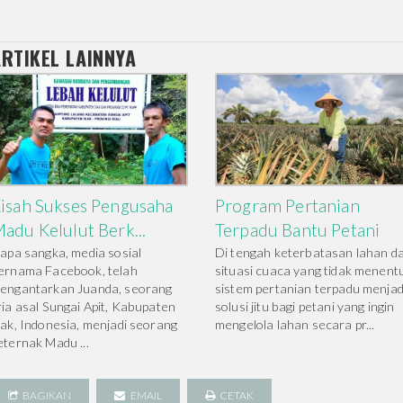
RTIKEL LAINNYA
isah Sukses Pengusaha
Program Pertanian
adu Kelulut Berk...
Terpadu Bantu Petani
iapa sangka, media sosial
Di tengah keterbatasan lahan d
ernama Facebook, telah
situasi cuaca yang tidak menentu
engantarkan Juanda, seorang
sistem pertanian terpadu menjad
ria asal Sungai Apit, Kabupaten
solusi jitu bagi petani yang ingin
iak, Indonesia, menjadi seorang
mengelola lahan secara pr...
eternak Madu ...
BAGIKAN
EMAIL
CETAK