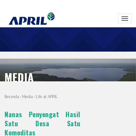
Toggl
navig
MEDIA
Beranda
Media
Life at APRIL
Nanas Penyengat Hasil
Satu Desa Satu
Komoditas