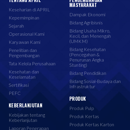
TENTANG APRIL
PENGEMBANGAN
MASYARAKAT
Keseharian di APRIL
Dampak Ekonomi
Kepemimpinan
Bidang Agribisnis
Sejarah
Bidang Usaha Mikro,
Operasional Kami
Kecil, dan Menengah
(UMKM)
Karyawan Kami
Bidang Kesehatan
Penelitian dan
(Pencegahan &
Pengembangan
Penurunan Angka
Tata Kelola Perusahaan
Stunting)
Kesehatan dan
Bidang Pendidikan
Keselamatan
Bidang Sosial-Budaya dan
Sertifikasi
Infrastruktur
PEFC
PRODUK
KEBERLANJUTAN
Produk Pulp
Kebijakan tentang
Produk Kertas
Keberlanjutan
Produk Kertas Karton
Laporan Penerapan