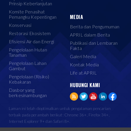
Prinsip Keberlanjutan
Komite Penasihat
MEDIA
Pemangku Kepentingan
Konservasi
Berita dan Pengumuman
Restorasi Ekosistem
APRIL dalam Berita
Efisiensi Air dan Energi
Publikasi dan Lembaran
Fakta
Pengelolaan Hutan
Tanaman
Galeri Media
Pengelolaan Lahan
Kontak Media
Gambut
Life at APRIL
Pengelolaan (Risiko)
Kebakaran
HUBUNGI KAMI
Dasbor yang
berkesinambungan
Laman ini telah dioptimalkan untuk pengalaman pencarian
terbaik pada perambah berikut: Chrome 36+, Firefox 34+,
Internet Explorer 9+ dan Safari 8+.