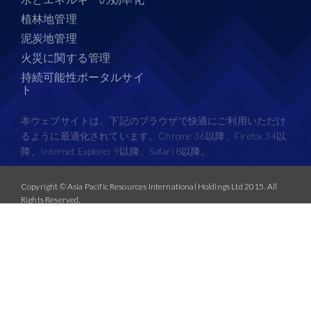
植林地管理
泥炭地管理
火災に関する管理
持続可能性ポータルサイ
ト
本ウェブサイトは、下記のブラウザで快適にご利用いただけ
るように最適化されています。Chrome 36以降、Firefox 34以
降、Internet Explorer 9以降、Safari 8以降。
Copyright © Asia Pacific Resources International Holdings Ltd 2015. All
Rights Reserved.
|
利用規約
プライバシーポリシー
エイプリル社は、1993年より植林地の開発と工場の操業を開始しました。
重要なお知らせ：United Paper Mill Co Ltdという名称の組織が、下記のウェブサイ
トに偽造した証明書を掲載していることが分かりました。
. United Paper Mill Co Ltdは、いかなる形におい
http://unitedpapermillcoltd.com/img/pdf/LEI.pdf