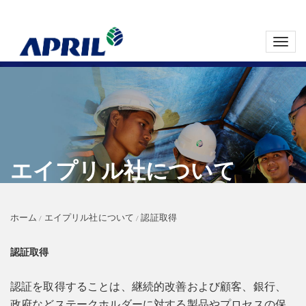
Toggl
navig
エイプリル社について
ホーム
エイプリル社について
認証取得
認証取得
認証を取得することは、継続的改善および顧客、銀行、
政府などステークホルダーに対する製品やプロセスの保