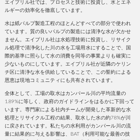
エイプリル社では、プロセスと技術に投資し、水とエネ
ルギーの効率化を徹底しています。
水は紙パルプ製造工程のほとんどすべての部分で使われ
ています。質の良いパルプの製造には清浄な水が欠かせ
ません。エイプリル社は水処理技術に投資し、リサイク
ル処理で清浄化した川の水を工場用水にすることで、国
際的基準に照らして水の消費を同等の事業よりも確実に
少ないものにしています。エイプリル社が近隣のケリン
チ区に清浄な水を供給していることで、この誓約による
恩恵は現地コミュニティにも共有されています。
全体として、工場の取水はカンパール川の平均流量の
1.89%に等しく、政府のガイドラインをはるかに下回って
います。専門家による社内チームが開発した革新的な水
処理とリサイクル工程の結果、取水した水の約78%が川
に戻されています。私たちの水利用がカンパール川の流
量に結果的に与える影響は、BAT（利用可能な最善の技