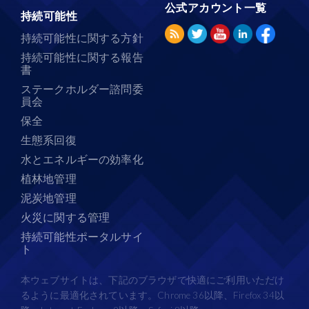
公式アカウント一覧
持続可能性
持続可能性に関する方針
持続可能性に関する報告
書
ステークホルダー諮問委
員会
保全
生態系回復
水とエネルギーの効率化
植林地管理
泥炭地管理
火災に関する管理
持続可能性ポータルサイ
ト
本ウェブサイトは、下記のブラウザで快適にご利用いただけ
るように最適化されています。Chrome 36以降、Firefox 34以