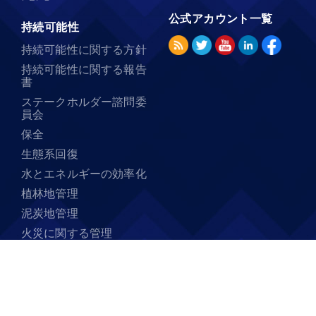
公式アカウント一覧
持続可能性
持続可能性に関する方針
持続可能性に関する報告
書
ステークホルダー諮問委
員会
保全
生態系回復
水とエネルギーの効率化
植林地管理
泥炭地管理
火災に関する管理
持続可能性ポータルサイ
ト
本ウェブサイトは、下記のブラウザで快適にご利用いただけ
るように最適化されています。Chrome 36以降、Firefox 34以